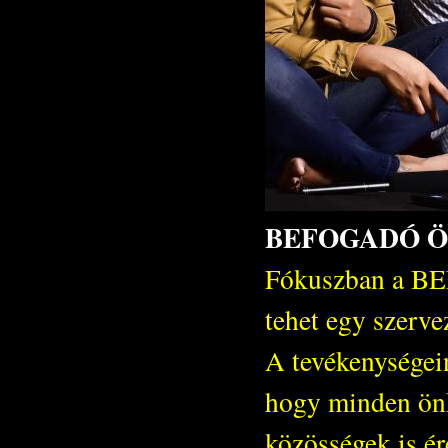
BEFOGADÓ 
Fókuszban a 
tehet egy szerve
A tevékenységein
hogy minden önké
közösségek is ér