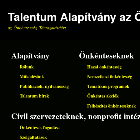
Ugrá
Talentum Alapítvány az
tart
az Önkéntesség Támogatásáért
Alapítvány
Önkénteseknek
Rólunk
Hazai önkéntesség
Működésünk
Nemzetközi önkéntesség
Publikációk, nyilvánosság
Tematikus programok
Talentum hírek
Önkéntes akciók
Felkészítés önkénteseknek
Civil szervezeteknek, nonprofit in
Önkéntesek fogadása
Szolgáltatások