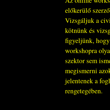
Az online worksh
előkerülő szerző
Vizsgáljuk a civ
kötnünk és vizs
figyeljünk, hogy
workshopra olyan
szektor sem isme
megismerni azoka
jelentenek a fog
rengetegében.