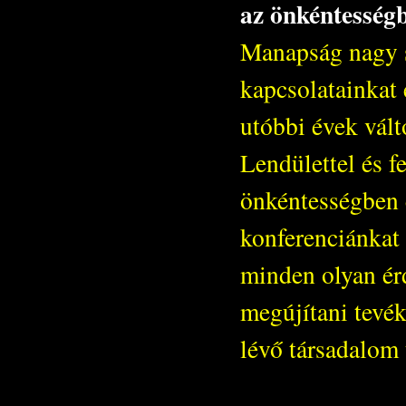
az önkéntességb
Manapság nagy s
kapcsolatainkat 
utóbbi évek vált
Lendülettel és f
önkéntességben 
konferenciánkat
minden olyan érd
megújítani tevék
lévő társadalom 