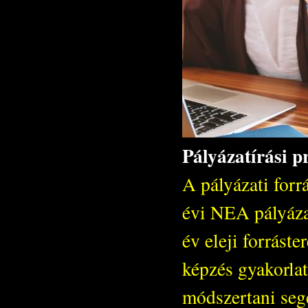
Pályázatírási 
A pályázati forr
évi NEA pályáza
év eleji forráste
képzés gyakorlat
módszertani segé