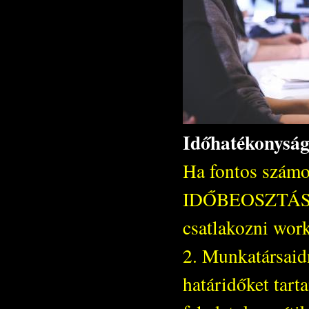
Időhatékonyság 
Ha fontos sz
IDŐBEOSZTÁSOD
csatlakozni wor
2. Munkatársaidn
határidőket tart