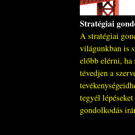
Stratégiai gond
A stratégiai go
világunkban is 
előbb elérni, ha
tévedjen a szerv
tevékenységeidhe
tegyél lépéseket
gondolkodás irá