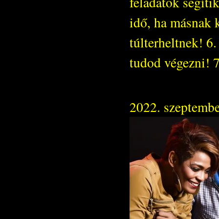
feladatok segíti
idő, ha másnak 
túlterheltnek! 6.
tudod végezni! 
2022. szeptembe