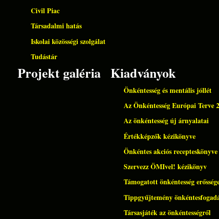
Civil Piac
Társadalmi hatás
Iskolai közösségi szolgálat
Tudástár
Projekt galéria
Kiadványok
Önkéntesség és mentális jóllét
Az Önkéntesség Európai Terve 
Az önkéntesség új árnyalatai
Értékképzők kézikönyve
Önkéntes akciós recepteskönyve
Szervezz ÖMIvel! kézikönyv
Támogatott önkéntesség erőssége
Tippgyűjtemény önkéntesfogad
Társasjáték az önkéntességről