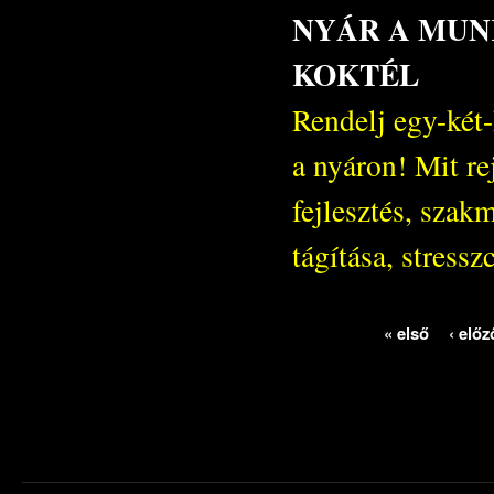
NYÁR A MUN
KOKTÉL
Rendelj egy-két-
a nyáron! Mit re
fejlesztés, szak
tágítása, stressz
« első
‹ előz
Oldalak