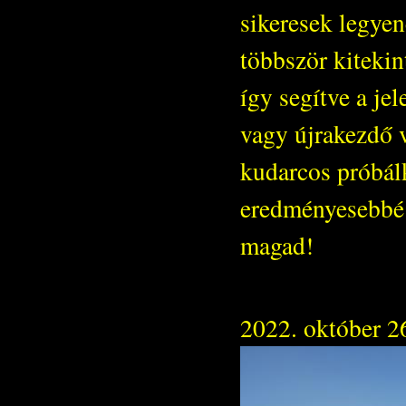
sikeresek legye
többször kitekin
így segítve a je
vagy újrakezdő v
kudarcos próbálk
eredményesebbé a
magad!
2022. október 2