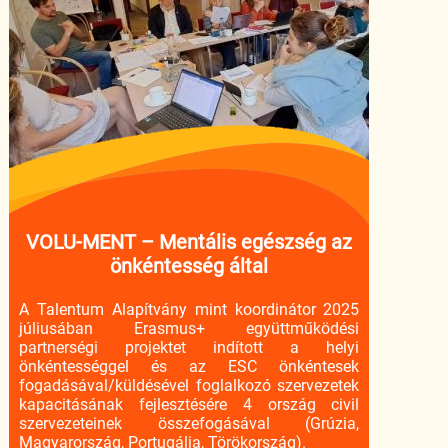
VOLU-MENT – Mentális egészség az
önkéntesség által
A Talentum Alapítvány mint koordinátor 2025
júliusában Erasmus+ együttműködési
partnerségi projektet indított a helyi
önkéntességgel és az ESC önkéntesek
fogadásával/küldésével foglalkozó szervezetek
kapacitásának fejlesztésére 4 ország civil
szervezeteinek összefogásával (Grúzia,
Magyarország, Portugália, Törökország).