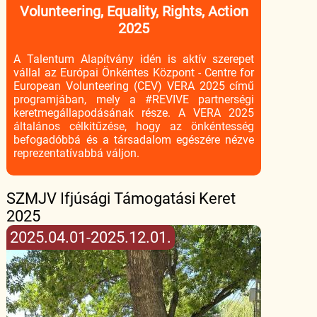
Volunteering, Equality, Rights, Action
2025
A Talentum Alapítvány idén is aktív szerepet
vállal az Európai Önkéntes Központ - Centre for
European Volunteering (CEV) VERA 2025 című
programjában, mely a #REVIVE partnerségi
keretmegállapodásának része. A VERA 2025
általános célkitűzése, hogy az önkéntesség
befogadóbbá és a társadalom egészére nézve
reprezentatívabbá váljon.
SZMJV Ifjúsági Támogatási Keret
2025
2025.04.01-2025.12.01.