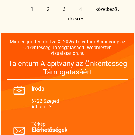
Oldalak
1
2
3
4
következő ›
utolsó »
Minden jog fenntartva © 2026 Talentum Alapítvány az
Önkéntesség Támogatásáért. Webmester:
visualstation.hu
Talentum Alapítvány az Önkéntesség
Támogatásáért
Iroda
6722 Szeged
Attila u. 3.
Térkép
Elérhetőségek