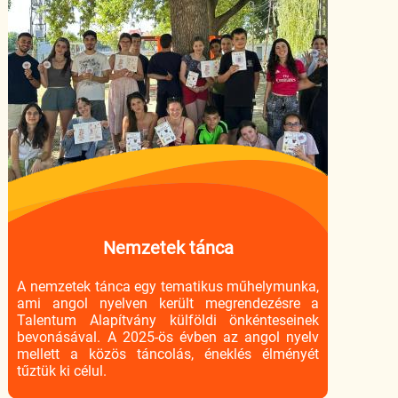
Nemzetek tánca
A nemzetek tánca egy tematikus műhelymunka,
ami angol nyelven került megrendezésre a
Talentum Alapítvány külföldi önkénteseinek
bevonásával. A 2025-ös évben az angol nyelv
mellett a közös táncolás, éneklés élményét
tűztük ki célul.