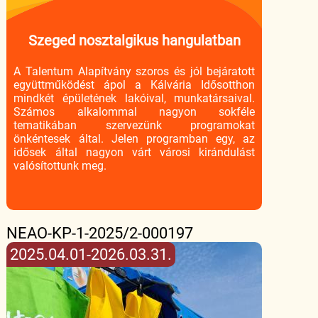
Szeged nosztalgikus hangulatban
A Talentum Alapítvány szoros és jól bejáratott
együttműködést ápol a Kálvária Idősotthon
mindkét épületének lakóival, munkatársaival.
Számos alkalommal nagyon sokféle
tematikában szervezünk programokat
önkéntesek által. Jelen programban egy, az
idősek által nagyon várt városi kirándulást
valósítottunk meg.
NEAO-KP-1-2025/2-000197
2025.04.01-2026.03.31.