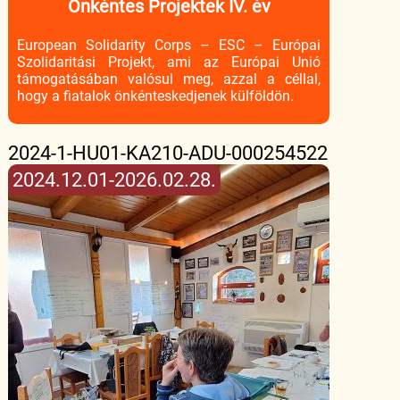
Önkéntes Projektek IV. év
European Solidarity Corps – ESC – Európai
Szolidaritási Projekt, ami az Európai Unió
támogatásában valósul meg, azzal a céllal,
hogy a fiatalok önkénteskedjenek külföldön.
2024-1-HU01-KA210-ADU-000254522
2024.12.01-2026.02.28.