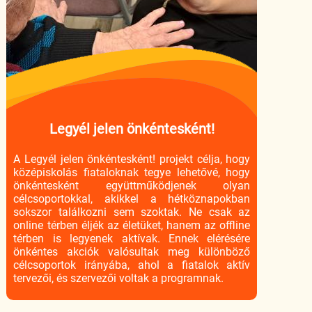
Legyél jelen önkéntesként!
A Legyél jelen önkéntesként! projekt célja, hogy
középiskolás fiataloknak tegye lehetővé, hogy
önkéntesként együttműködjenek olyan
célcsoportokkal, akikkel a hétköznapokban
sokszor találkozni sem szoktak. Ne csak az
online térben éljék az életüket, hanem az offline
térben is legyenek aktívak. Ennek elérésére
önkéntes akciók valósultak meg különböző
célcsoportok irányába, ahol a fiatalok aktív
tervezői, és szervezői voltak a programnak.