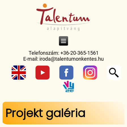
Telefonszám: +36-20-365-1561
E-mail:
iroda@talentumonkentes.hu
Projekt galéria
Jelenlegi hely