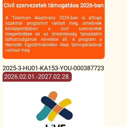
Civil szervezetek támogatása 2026-ban
A Talentum Alapítvány 2026-ban is átfogó
szakmai programot valósít meg, amelynek
középpontjában a civil szervezetek
megerősítése és az önkéntesség társadalmi
láthatóságának növelése áll. A program a
Nemzeti Együttműködési Alap támogatásával
valósul meg
2025-3-HU01-KA153-YOU-000387723
2026.02.01.-2027.02.28.