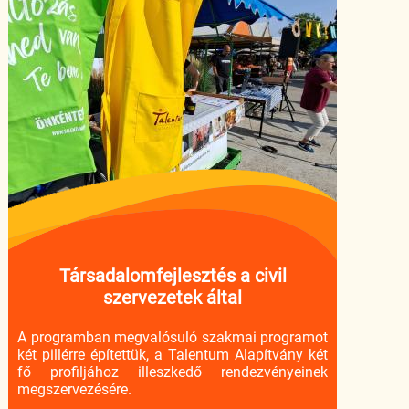
Társadalomfejlesztés a civil
szervezetek által
A programban megvalósuló szakmai programot
két pillérre építettük, a Talentum Alapítvány két
fő profiljához illeszkedő rendezvényeinek
megszervezésére.