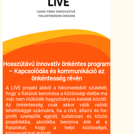
Hosszútávú innovatív önkéntes program
– Kapcsolódás és kommunikáció az
önkéntesség révén
A LIVE projekt abból a felismerésből született,
hogy a fiatalok bevonása a közösségi életbe ma
már nem működik hagyományos keretek között.
Az önkéntesség csak akkor válik valódi
lehetőséggé számukra, ha a civil, állami és for-
profit szereplők együtt, tudatosan és közös
projektekbe, akciókba bevonva érik el a
fiatalokat, hogy a helyi közösséget,
környezetüket építsék.