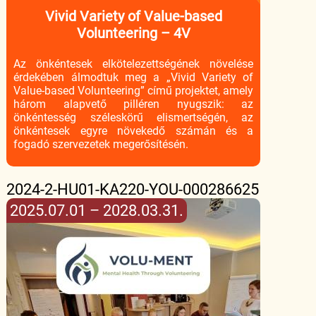
Vivid Variety of Value-based
Volunteering – 4V
Az önkéntesek elkötelezettségének növelése
érdekében álmodtuk meg a „Vivid Variety of
Value-based Volunteering” című projektet, amely
három alapvető pilléren nyugszik: az
önkéntesség széleskörű elismertségén, az
önkéntesek egyre növekedő számán és a
fogadó szervezetek megerősítésén.
2024-2-HU01-KA220-YOU-000286625
2025.07.01 – 2028.03.31.