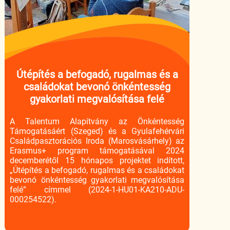
Útépítés a befogadó, rugalmas és a
családokat bevonó önkéntesség
gyakorlati megvalósítása felé
A Talentum Alapítvány az Önkéntesség
Támogatásáért (Szeged) és a Gyulafehérvári
Családpasztorációs Iroda (Marosvásárhely) az
Erasmus+ program támogatásával 2024
decemberétől 15 hónapos projektet indított,
„Útépítés a befogadó, rugalmas és a családokat
bevonó önkéntesség gyakorlati megvalósítása
felé” címmel (2024-1-HU01-KA210-ADU-
000254522).