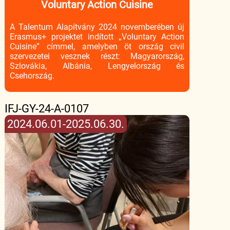
Voluntary Action Cuisine
A Talentum Alapítvány 2024 novemberében új
Erasmus+ projektet indított „Voluntary Action
Cuisine” címmel, amelyben öt ország civil
szervezetei vesznek részt: Magyarország,
Szlovákia, Albánia, Lengyelország és
Csehország.
IFJ-GY-24-A-0107
2024.06.01-2025.06.30.