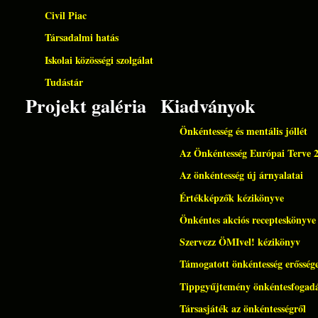
Civil Piac
Társadalmi hatás
Iskolai közösségi szolgálat
Tudástár
Projekt galéria
Kiadványok
Önkéntesség és mentális jóllét
Az Önkéntesség Európai Terve 
Az önkéntesség új árnyalatai
Értékképzők kézikönyve
Önkéntes akciós recepteskönyve
Szervezz ÖMIvel! kézikönyv
Támogatott önkéntesség erőssége
Tippgyűjtemény önkéntesfogad
Társasjáték az önkéntességről