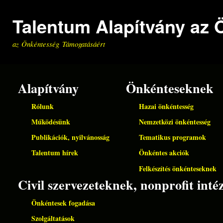
Ugrá
Talentum Alapítvány az
tart
az Önkéntesség Támogatásáért
Alapítvány
Önkénteseknek
Rólunk
Hazai önkéntesség
Működésünk
Nemzetközi önkéntesség
Publikációk, nyilvánosság
Tematikus programok
Talentum hírek
Önkéntes akciók
Felkészítés önkénteseknek
Civil szervezeteknek, nonprofit in
Önkéntesek fogadása
Szolgáltatások