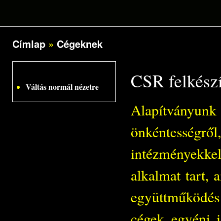
Címlap
»
Cégeknek
Jelenlegi hely
CSR felkészí
Váltás normál nézetre
Alapítványunk 
önkéntességr
intézményekke
alkalmat tart, 
együttműködés
cégek egyéni 