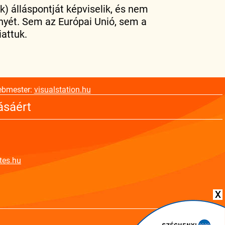
k) álláspontját képviselik, és nem
nyét. Sem az Európai Unió, sem a
attuk.
ebmester:
visualstation.hu
ásáért
tes.hu
X