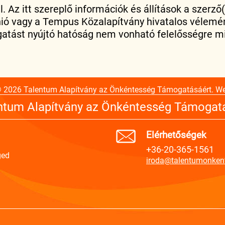
. Az itt szereplő információk és állítások a szerző(
 Unió vagy a Tempus Közalapítvány hivatalos vélemé
atást nyújtó hatóság nem vonható felelősségre mi
© 2026 Talentum Alapítvány az Önkéntesség Támogatásáért. W
ntum Alapítvány az Önkéntesség Támogat
Elérhetőségek
+36-20-365-1561
ged
iroda@talentumonken