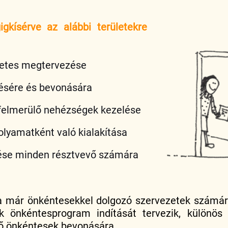
gkísérve az alábbi területekre
zetes megtervezése
zésére és bevonására
felmerülő nehézségek kezelése
olyamatként való kialakítása
ése minden résztvevő számára
a már önkéntesekkel dolgozó szervezetek számár
k önkéntesprogram indítását tervezik, különös
lő önkéntesek bevonására.