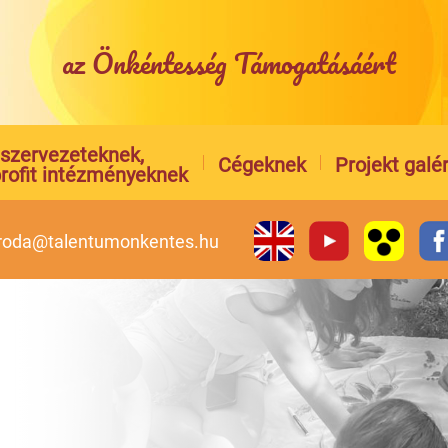
az Önkéntesség Támogatásáért
l szervezeteknek,
Cégeknek
Projekt galér
rofit intézményeknek
iroda@talentumonkentes.hu