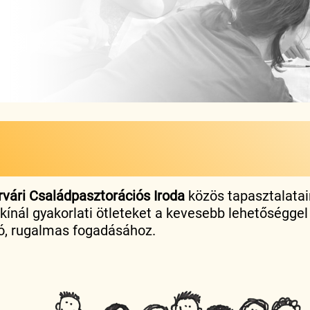
vári Családpasztorációs Iroda
közös tapasztalatair
nál gyakorlati ötleteket a kevesebb lehetőséggel 
ó, rugalmas fogadásához.