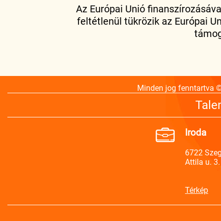
Az Európai Unió finanszírozásával
feltétlenül tükrözik az Európai
támog
Minden jog fenntartva 
Tale
Iroda
6722 Sze
Attila u. 3.
Térkép