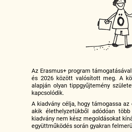
Az Erasmus+ program támogatásával m
és 2026 között valósított meg. A k
alapján olyan tippgyűjtemény szület
kapcsolódik.
A kiadvány célja, hogy támogassa az
akik élethelyzetükből adódóan több
kiadvány nem kész megoldásokat kínál
együttműködés során gyakran felmerü