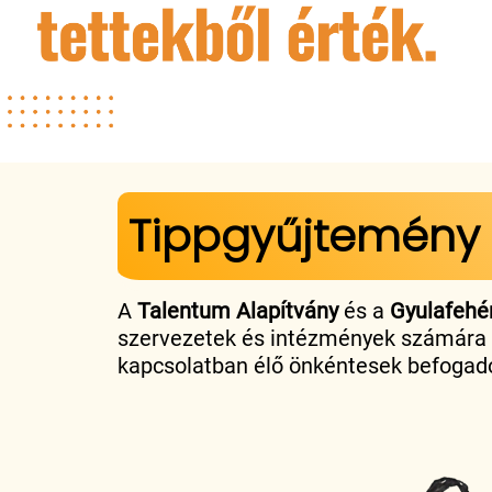
Jelenlegi hely
Tippgyűjtemény
A
Talentum Alapítvány
és a
Gyulafehér
szervezetek és intézmények számára kí
kapcsolatban élő önkéntesek befogad