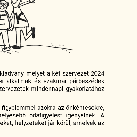
iadvány, melyet a két szervezet 2024
ási alkalmak és szakmai párbeszédek
szervezetek mindennapi gyakorlatához
 figyelemmel azokra az önkéntesekre,
élyesebb odafigyelést igényelnek. A
et, helyzeteket jár körül, amelyek az