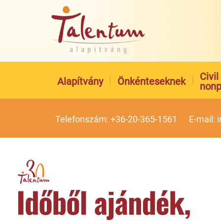
Civi
Alapítvány
Önkénteseknek
nonp
Telefonszám: +36-20-365-1561
E-mail: