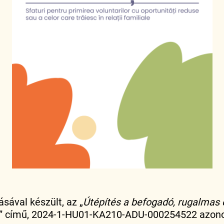
sával készült, az „
Útépítés a befogadó, rugalmas
” című, 2024-1-HU01-KA210-ADU-000254522 azono