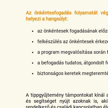
Az önkéntesfogadás folyamatát végi
helyezi a hangsúlyt:
az önkéntesek fogadásának elő
felkészülés az önkéntesek érke
a program megvalósítása során 
a befogadás tudatos, átgondolt f
biztonságos keretek megteremt
A tippgyűjtemény támpontokat kínál 
és segítséget nyújt azoknak is, aki
rendelkező és családi kapcsolatban é