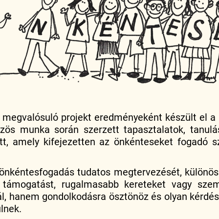
egvalósuló projekt eredményeként készült el a k
özös munka során szerzett tapasztalatok, tanul
ett, amely kifejezetten az önkénteseket fogadó 
 önkéntesfogadás tudatos megtervezését, különös
 támogatást, rugalmasabb kereteket vagy szem
, hanem gondolkodásra ösztönöz és olyan kérdések
lnek.