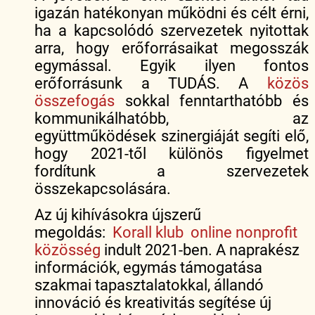
igazán hatékonyan működni és célt érni,
ha a kapcsolódó szervezetek nyitottak
arra, hogy erőforrásaikat megosszák
egymással. Egyik ilyen fontos
erőforrásunk a TUDÁS. A
közös
összefogás
sokkal fenntarthatóbb és
kommunikálhatóbb, az
együttműködések szinergiáját segíti elő,
hogy 2021-től különös figyelmet
fordítunk a szervezetek
összekapcsolására.
Az új kihívásokra újszerű
megoldás:
Korall klub online nonprofit
közösség
indult 2021-ben. A naprakész
információk, egymás támogatása
szakmai tapasztalatokkal, állandó
innováció és kreativitás segítése új