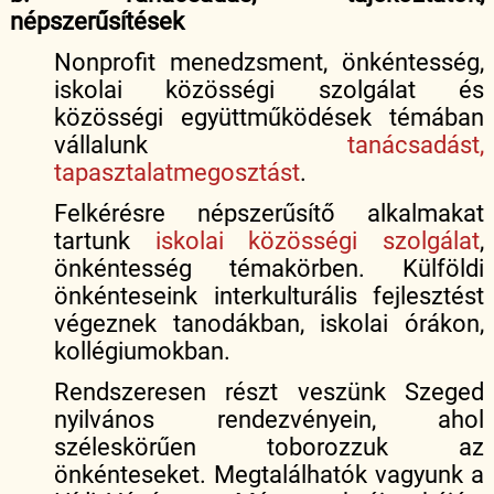
népszerűsítések
Nonprofit menedzsment, önkéntesség,
iskolai közösségi szolgálat és
közösségi együttműködések témában
vállalunk
tanácsadást,
tapasztalatmegosztást
.
Felkérésre népszerűsítő alkalmakat
tartunk
iskolai közösségi szolgálat
,
önkéntesség témakörben. Külföldi
önkénteseink interkulturális fejlesztést
végeznek tanodákban, iskolai órákon,
kollégiumokban.
Rendszeresen részt veszünk Szeged
nyilvános rendezvényein, ahol
széleskörűen toborozzuk az
önkénteseket. Megtalálhatók vagyunk a