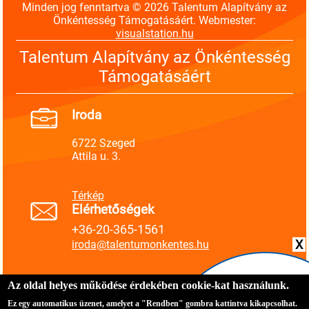
Minden jog fenntartva © 2026 Talentum Alapítvány az
Önkéntesség Támogatásáért. Webmester:
visualstation.hu
Talentum Alapítvány az Önkéntesség
Támogatásáért
Iroda
6722 Szeged
Attila u. 3.
Térkép
Elérhetőségek
+36-20-365-1561
X
iroda@talentumonkentes.hu
Az oldal helyes működése érdekében cookie-kat használunk.
Ez egy automatikus üzenet, amelyet a "Rendben" gombra kattintva kikapcsolhat.