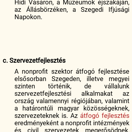
Hídi Vásáron, a Múzeumok éjszakáján,
az Állásbörzéken, a Szegedi Ifjúsági
Napokon.
c. Szervezetfejlesztés
A nonprofit szektor átfogó fejlesztése
elsősorban Szegeden, illetve megyei
szinten történik, de vállalunk
szervezetfejlesztési alkalmakat az
ország valamennyi régiójában, valamint
a határontúli magyar közösségeknek,
szervezeteknek is. Az
átfogó fejlesztés
eredményeként a nonprofit intézmények
és civil szervezetek megerősödnek,