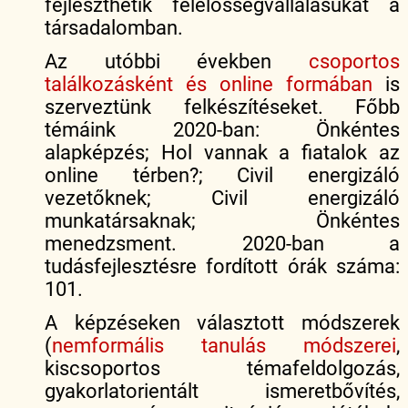
fejleszthetik felelősségvállalásukat a
társadalomban.
Az utóbbi években
csoportos
találkozásként és online formában
is
szerveztünk felkészítéseket. Főbb
témáink 2020-ban: Önkéntes
alapképzés; Hol vannak a fiatalok az
online térben?; Civil energizáló
vezetőknek; Civil energizáló
munkatársaknak; Önkéntes
menedzsment. 2020-ban a
tudásfejlesztésre fordított órák száma:
101.
A képzéseken választott módszerek
(
nemformális tanulás módszerei
,
kiscsoportos témafeldolgozás,
gyakorlatorientált ismeretbővítés,