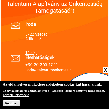
Talentum Alapítvány az Önkéntesség
Támogatásáért
Iroda
6722 Szeged
Attila u. 3.
Térkép
Elérhetőségek
+36-20-365-1561
X
iroda@talentumonkentes.hu
Az oldal helyes működése érdekében cookie-kat használunk.
Ez egy automatikus üzenet, amelyet a "Rendben" gombra kattintva kikapcsolhat.
Régi honlap
Adatvédelmi szabályzat
További információ
Süti nyilatkozat
Rendben