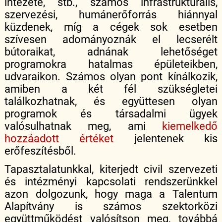
intézete, stb., számos infrastrukturális,
szervezési, humánerőforrás hiánnyal
küzdenek, míg a cégek sok esetben
szívesen adományoznák el lecserélt
bútoraikat, adnának lehetőséget
programokra hatalmas épületeikben,
udvaraikon. Számos olyan pont kínálkozik,
amiben a két fél szükségletei
találkozhatnak, és együttesen olyan
programok és társadalmi ügyek
valósulhatnak meg, ami
kiemelkedő
hozzáadott értéket
jelentenek kis
erőfeszítésből.
Tapasztalatunkkal, kiterjedt civil szervezeti
és intézményi kapcsolati rendszerünkkel
azon dolgozunk, hogy maga a Talentum
Alapítvány is számos szektorközi
együttműködést valósítson meg, továbbá