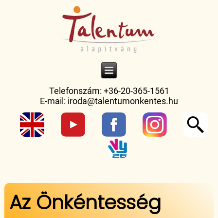
Telefonszám: +36-20-365-1561
E-mail:
iroda@talentumonkentes.hu
Jelenlegi hely
Az Önkéntesség