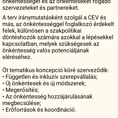
önkéntességet és az önkénteseket fogadó
szervezeteket és partnereiket.
A terv iránymutatásként szolgál a CEV és
más, az önkéntességgel foglalkozó érdekelt
felek, különösen a szakpolitikai
döntéshozók számára azokkal a lépésekkel
kapcsolatban, melyek szükségesek az
önkéntesség valós potenciáljának
eléréséhez.
Öt tematikus koncepció köré szerveződik:
• Független és inkluzív szerepvállalás;
• Új önkéntesek és új módszerek;
• Megerősítés;
• Az önkéntesség hozzájárulásának
megbecsülése;
• Erőforrások és koordináció.