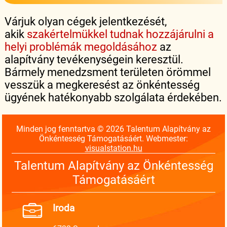
Várjuk olyan cégek jelentkezését,
akik
szakértelmükkel tudnak hozzájárulni a
helyi problémák megoldásához
az
alapítvány tevékenységein keresztül.
Bármely menedzsment területen örömmel
vesszük a megkeresést az önkéntesség
ügyének hatékonyabb szolgálata érdekében.
Minden jog fenntartva © 2026 Talentum Alapítvány az
Önkéntesség Támogatásáért. Webmester:
visualstation.hu
Talentum Alapítvány az Önkéntesség
Támogatásáért
Iroda