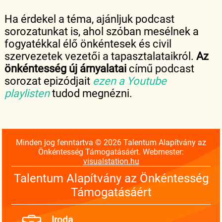
Ha érdekel a téma, ajánljuk podcast
sorozatunkat is, ahol szóban mesélnek a
fogyatékkal élő önkéntesek és civil
szervezetek vezetői a tapasztalataikról.
Az
önkéntesség új árnyalatai
című podcast
sorozat epizódjait
ezen a Youtube
playlisten
tudod megnézni.
Minden jog fenntartva © 2026 Talentum Alapítvány az
Önkéntesség Támogatásáért. Webmester:
visualstation.hu
Talentum Alapítvány az Önkéntesség
Támogatásáért
Iroda