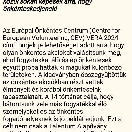
közül sokan képesek arra, hogy
önkénteskedjenek!
Az Európai Önkéntes Centrum (Centre for
European Volunteering, CEV) VERA 2024
című projektje lehetőséget adott arra, hogy
olyan önkéntes akciókat valósítsunk meg,
ahol fogyatékkal élő és ép önkéntesek
együtt próbálhatták ki magukat különböző
területeken. A kiadványban összegyűjtöttük
az önkéntes akciókban részt vettek
élményeit és korábbi önkénteseink
tapasztalatait. A 14 történet célja, hogy
bátorítsunk vele más fogyatékkal élő
személyeket és az önkéntes
fogadóhelyeknek is jó példát adjunk. Ezt a
célt nem csak a Talentum Alapítvány