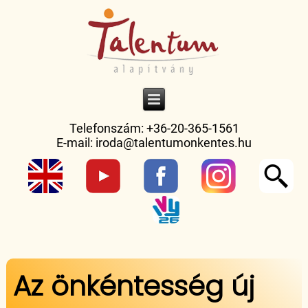
Telefonszám: +36-20-365-1561
E-mail:
iroda@talentumonkentes.hu
Jelenlegi hely
Az önkéntesség új