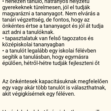
• nehezen tanuló, hátrányos helyzetű
gyerekeknek türelmesen, jól el tudják
magyarázni a tananyagot. Nem elvárás a
tanári végzettség, de fontos, hogy az
önkéntes értse a tananyagot és jól át tudja
azt adni a tanulóknak.
• tapasztalatuk van felső tagozatos és
középiskolai tananyagban
• a tanulót legalább egy iskolai félévben
segítik a tanulásban, hogy egymásra
épülően, hétről-hétre tudják fejleszteni őt
Az önkéntesek kapacitásuknak megfelelően
egy vagy akár több tanulót is választhatnak,
akit végigkísérnek egy féléven.