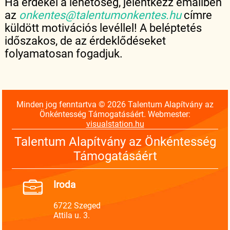
Ha érdekel a lehetőség, jelentkezz emailben
az
onkentes@talentumonkentes.hu
címre
küldött motivációs levéllel! A beléptetés
időszakos, de az érdeklődéseket
folyamatosan fogadjuk.
Minden jog fenntartva © 2026 Talentum Alapítvány az
Önkéntesség Támogatásáért. Webmester:
visualstation.hu
Talentum Alapítvány az Önkéntesség
Támogatásáért
Iroda
6722 Szeged
Attila u. 3.