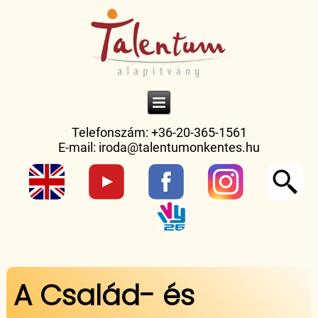
Telefonszám: +36-20-365-1561
E-mail:
iroda@talentumonkentes.hu
Jelenlegi hely
A Család- és