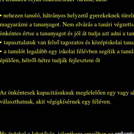
• nehezen tanuló, hátrányos helyzetű gyerekeknek türel
magyarázni a tananyagot. Nem elvárás a tanári végzetts
önkéntes értse a tananyagot és jól át tudja azt adni a t
• tapasztalatuk van felső tagozatos és középiskolai tan
• a tanulót legalább egy iskolai félévben segítik a tan
épülően, hétről-hétre tudják fejleszteni őt
Az önkéntesek kapacitásuknak megfelelően egy vagy ak
választhatnak, akit végigkísérnek egy féléven.
onkent
Ha érdekel a lehetőség, jelentkezz emailben az