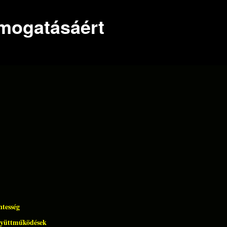
ámogatásáért
ntesség
gyüttműködések