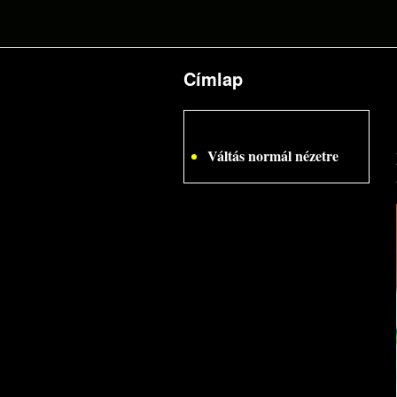
Címlap
Jelenlegi hely
Váltás normál nézetre