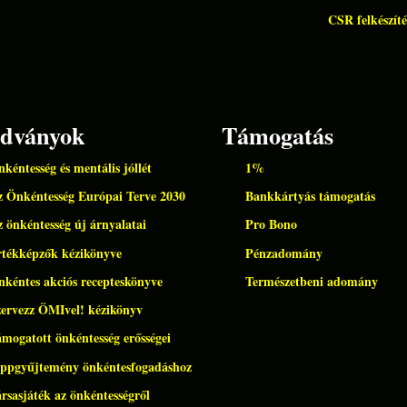
CSR felkészíté
adványok
Támogatás
kéntesség és mentális jóllét
1%
 Önkéntesség Európai Terve 2030
Bankkártyás támogatás
 önkéntesség új árnyalatai
Pro Bono
rtékképzők kézikönyve
Pénzadomány
kéntes akciós recepteskönyve
Természetbeni adomány
ervezz ÖMIvel! kézikönyv
mogatott önkéntesség erősségei
ippgyűjtemény önkéntesfogadáshoz
rsasjáték az önkéntességről