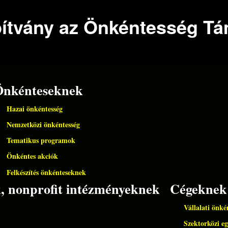
Ugrás a
pítvány az Önkéntesség T
tartalomra
Önkénteseknek
Hazai önkéntesség
Nemzetközi önkéntesség
Tematikus programok
Önkéntes akciók
Felkészítés önkénteseknek
k, nonprofit intézményeknek
Cégeknek
Vállalati önké
Szektorközi e