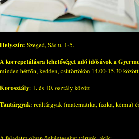
Helyszín:
Szeged, Sás u. 1-5.
A korrepetálásra lehetőséget adó idősávok a Gyermek
minden hétfőn, kedden, csütörtökön 14.00-15.30 között
Korosztály
: 1. és 10. osztály között
Tantárgyak
: reáltárgyak (matematika, fizika, kémia) é
A feladatra olyan önkénteseket várunk, akik: