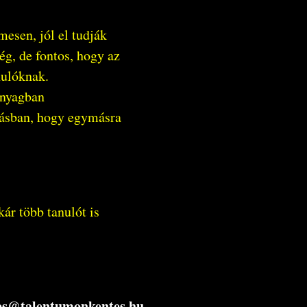
mesen, jól el tudják
ég, de fontos, hogy az
anulóknak.
anyagban
ulásban, hogy egymásra
ár több tanulót is
es@talentumonkentes.hu