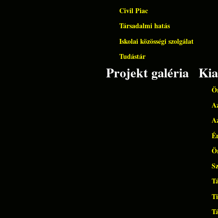
Civil Piac
Társadalmi hatás
Iskolai közösségi szolgálat
Tudástár
Projekt galéria
Ki
Ön
Az
Az
É
Ön
Sz
Tá
T
Tá