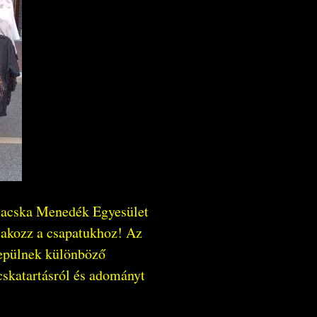
 Macska Menedék Egyesület
tlakozz a csapatukhoz! Az
lepülnek különböző
cskatartásról és adományt