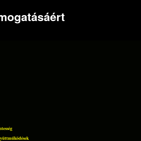
ámogatásáért
ntesség
gyüttműködések