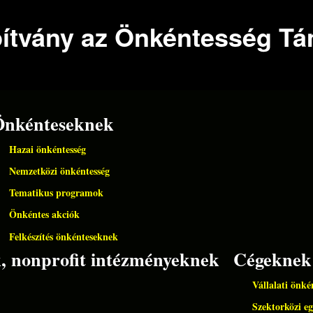
Ugrás a
pítvány az Önkéntesség T
tartalomra
Önkénteseknek
Hazai önkéntesség
Nemzetközi önkéntesség
Tematikus programok
Önkéntes akciók
Felkészítés önkénteseknek
k, nonprofit intézményeknek
Cégeknek
Vállalati önké
Szektorközi e