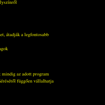
elyszínről
et, átadják a legfontosabb
yagok
t mindig az adott program
áérésétől függően vállalhatja