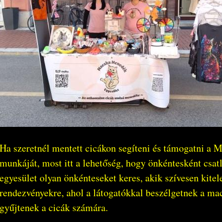
Ha szeretnél mentett cicákon segíteni és támogatni a
munkáját, most itt a lehetőség, hogy önkéntesként csa
egyesület olyan önkénteseket keres, akik szívesen kite
rendezvényekre, ahol a látogatókkal beszélgetnek a ma
gyűjtenek a cicák számára.