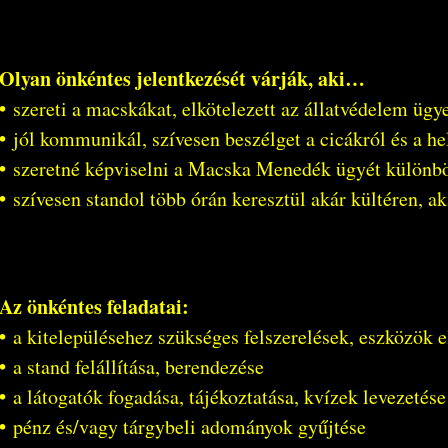
Olyan önkéntes jelentkezését várják, aki…
•
szereti a macskákat, elkötelezett az állatvédelem ügye
•
jól kommunikál, szívesen beszélget a cicákról és a he
•
szeretné képviselni a Macska Menedék ügyét különb
•
szívesen standol több órán keresztül akár kültéren, ak
Az önkéntes feladatai:
•
a kitelepülésehez szükséges felszerelések, eszközök el
•
a stand felállítása, berendezése
•
a látogatók fogadása, tájékoztatása, kvízek levezetése
•
pénz és/vagy tárgybeli adományok gyűjtése