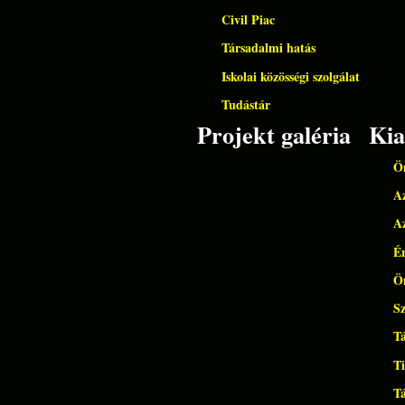
Civil Piac
Társadalmi hatás
Iskolai közösségi szolgálat
Tudástár
Projekt galéria
Ki
Ön
Az
Az
É
Ön
Sz
Tá
T
Tá