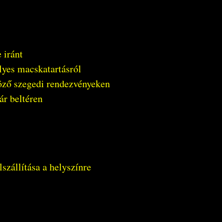
 iránt
lyes macskatartásról
öző szegedi rendezvényeken
ár beltéren
szállítása a helyszínre