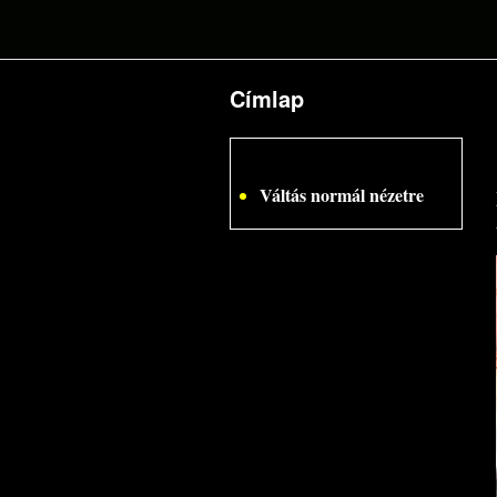
Címlap
Jelenlegi hely
Váltás normál nézetre