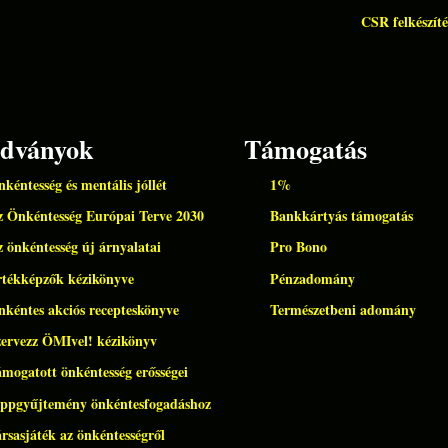
CSR felkészíté
adványok
Támogatás
kéntesség és mentális jóllét
1%
 Önkéntesség Európai Terve 2030
Bankkártyás támogatás
 önkéntesség új árnyalatai
Pro Bono
rtékképzők kézikönyve
Pénzadomány
kéntes akciós recepteskönyve
Természetbeni adomány
ervezz ÖMIvel! kézikönyv
mogatott önkéntesség erősségei
ippgyűjtemény önkéntesfogadáshoz
rsasjáték az önkéntességről