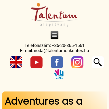
Telefonszám: +36-20-365-1561
E-mail:
iroda@talentumonkentes.hu
Jelenlegi hely
Adventures as a