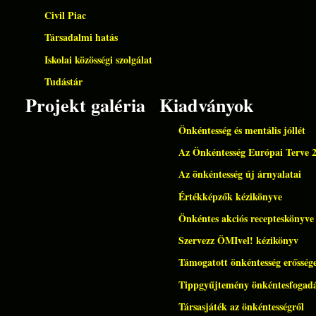
Civil Piac
Társadalmi hatás
Iskolai közösségi szolgálat
Tudástár
Projekt galéria
Kiadványok
Önkéntesség és mentális jóllét
Az Önkéntesség Európai Terve 
Az önkéntesség új árnyalatai
Értékképzők kézikönyve
Önkéntes akciós recepteskönyve
Szervezz ÖMIvel! kézikönyv
Támogatott önkéntesség erőssége
Tippgyűjtemény önkéntesfogad
Társasjáték az önkéntességről