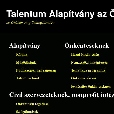
Ugrá
Talentum Alapítvány az
tart
az Önkéntesség Támogatásáért
Alapítvány
Önkénteseknek
Rólunk
Hazai önkéntesség
Működésünk
Nemzetközi önkéntesség
Publikációk, nyilvánosság
Tematikus programok
Talentum hírek
Önkéntes akciók
Felkészítés önkénteseknek
Civil szervezeteknek, nonprofit in
Önkéntesek fogadása
Szolgáltatások