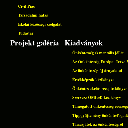
Civil Piac
Társadalmi hatás
Iskolai közösségi szolgálat
Tudástár
Projekt galéria
Kiadványok
Önkéntesség és mentális jóllét
Az Önkéntesség Európai Terve 
Az önkéntesség új árnyalatai
Értékképzők kézikönyve
Önkéntes akciós recepteskönyve
Szervezz ÖMIvel! kézikönyv
Támogatott önkéntesség erőssége
Tippgyűjtemény önkéntesfogad
Társasjáték az önkéntességről