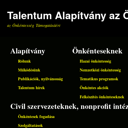
Ugrá
Talentum Alapítvány az
tart
az Önkéntesség Támogatásáért
Alapítvány
Önkénteseknek
Rólunk
Hazai önkéntesség
Működésünk
Nemzetközi önkéntesség
Publikációk, nyilvánosság
Tematikus programok
Talentum hírek
Önkéntes akciók
Felkészítés önkénteseknek
Civil szervezeteknek, nonprofit in
Önkéntesek fogadása
Szolgáltatások