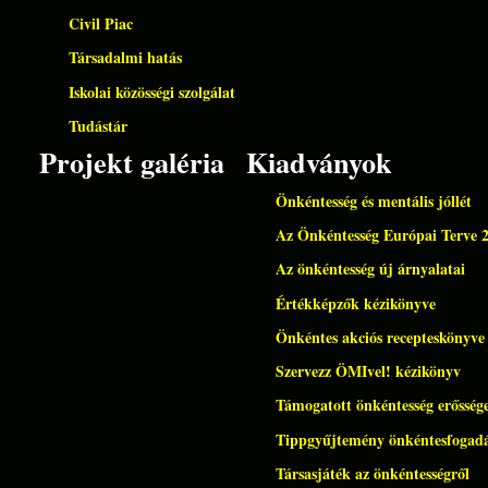
Civil Piac
Társadalmi hatás
Iskolai közösségi szolgálat
Tudástár
Projekt galéria
Kiadványok
Önkéntesség és mentális jóllét
Az Önkéntesség Európai Terve 
Az önkéntesség új árnyalatai
Értékképzők kézikönyve
Önkéntes akciós recepteskönyve
Szervezz ÖMIvel! kézikönyv
Támogatott önkéntesség erőssége
Tippgyűjtemény önkéntesfogad
Társasjáték az önkéntességről