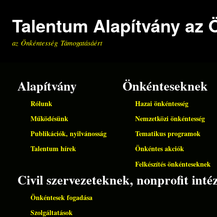
Ugrá
Talentum Alapítvány az
tart
az Önkéntesség Támogatásáért
Alapítvány
Önkénteseknek
Rólunk
Hazai önkéntesség
Működésünk
Nemzetközi önkéntesség
Publikációk, nyilvánosság
Tematikus programok
Talentum hírek
Önkéntes akciók
Felkészítés önkénteseknek
Civil szervezeteknek, nonprofit in
Önkéntesek fogadása
Szolgáltatások