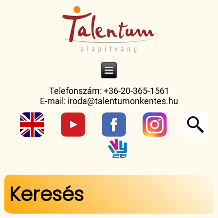
Telefonszám: +36-20-365-1561
E-mail:
iroda@talentumonkentes.hu
Keresés
Jelenlegi hely