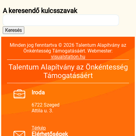
A keresendő kulcsszavak
Minden jog fenntartva © 2026 Talentum Alapítvány az
Önkéntesség Támogatásáért. Webmester:
visualstation.hu
Talentum Alapítvány az Önkéntesség
Támogatásáért
Iroda
6722 Szeged
Attila u. 3.
Térkép
Elérhetőségek