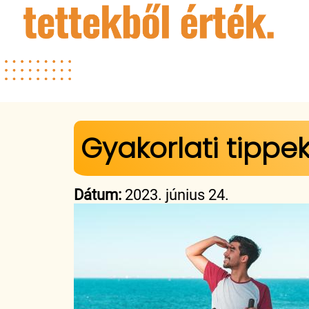
Jelenlegi hely
Gyakorlati tipp
Dátum:
2023. június 24.