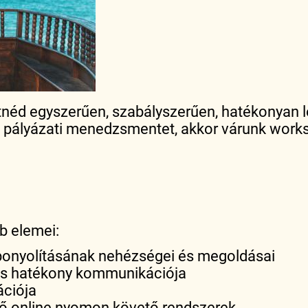
tnéd egyszerűen, szabályszerűen, hatékonyan leb
 pályázati menedzsmentet, akkor várunk work
b elemei:
lebonyolításának nehézségei és megoldásai
 és hatékony kommunikációja
ációja
tő online nyomon követő rendszerek