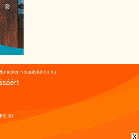
ebmester:
visualstation.hu
ásáért
tes.hu
X