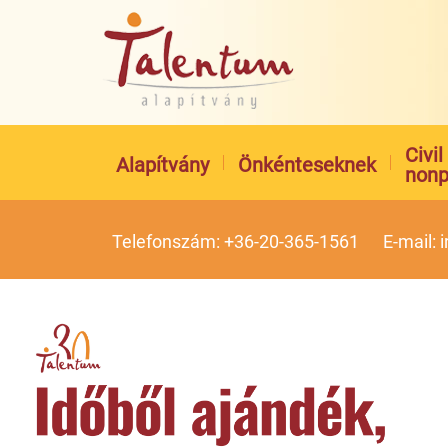
Civi
Alapítvány
Önkénteseknek
nonp
Telefonszám: +36-20-365-1561
E-mail: