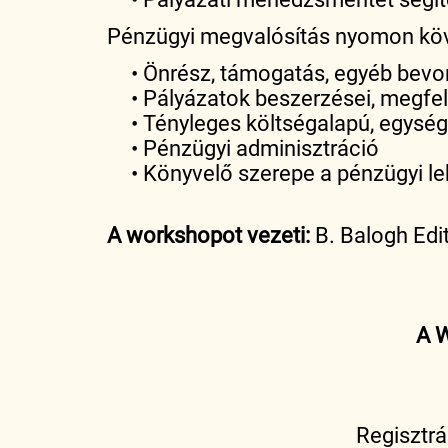
Pénzügyi megvalósítás nyomon kö
• Önrész, támogatás, egyéb bevo
• Pályázatok beszerzései, megfel
• Tényleges költségalapú, egysé
• Pénzügyi adminisztráció
• Könyvelő szerepe a pénzügyi l
A workshopot vezeti:
B. Balogh Edit,
A 
Regisztr