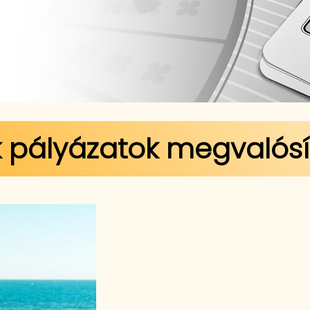
ek pályázatok megvalós