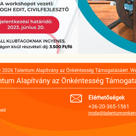
© 2026 Talentum Alapítvány az Önkéntesség Támogatásáért. W
ntum Alapítvány az Önkéntesség Támogat
Elérhetőségek
+36-20-365-1561
ged
iroda@talentumonken