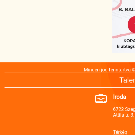
Minden jog fenntartva 
Tale
Iroda
6722 Sze
Attila u. 3.
Térkép