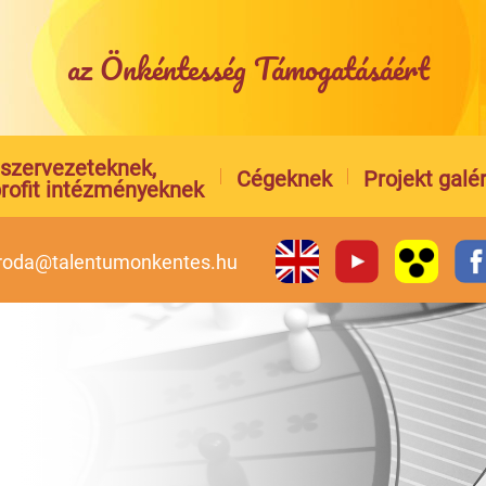
az Önkéntesség Támogatásáért
l szervezeteknek,
Cégeknek
Projekt galér
rofit intézményeknek
iroda@talentumonkentes.hu