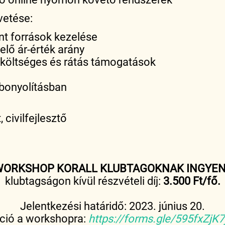
vetése:
nt források kezelése
elő ár-érték arány
gköltséges és rátás támogatások
ebonyolításban
 civilfejlesztő
WORKSHOP KORALL KLUBTAGOKNAK INGYEN
klubtagságon kívül részvételi díj:
3.500 Ft/fő.
Jelentkezési határidő: 2023. június 20.
áció a workshopra:
https://forms.gle/595fxZjK