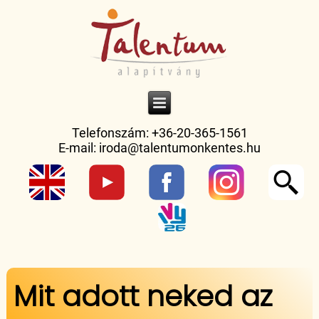
Telefonszám: +36-20-365-1561
E-mail:
iroda@talentumonkentes.hu
Jelenlegi hely
Mit adott neked az