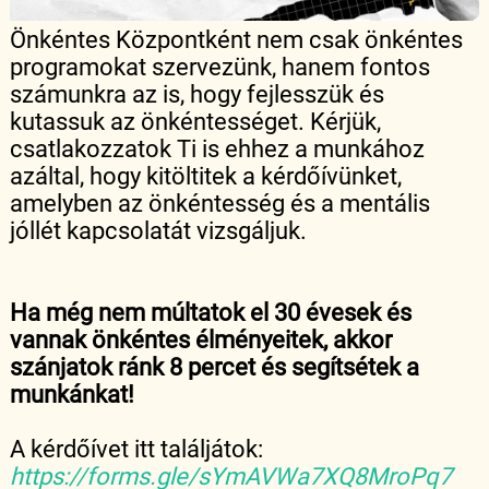
Önkéntes Központként nem csak önkéntes
programokat szervezünk, hanem fontos
számunkra az is, hogy fejlesszük és
kutassuk az önkéntességet. Kérjük,
csatlakozzatok Ti is ehhez a munkához
azáltal, hogy kitöltitek a kérdőívünket,
amelyben az önkéntesség és a mentális
jóllét kapcsolatát vizsgáljuk.
Ha még nem múltatok el 30 évesek és
vannak önkéntes élményeitek, akkor
szánjatok ránk 8 percet és segítsétek a
munkánkat!
A kérdőívet itt találjátok:
https://forms.gle/sYmAVWa7XQ8MroPq7