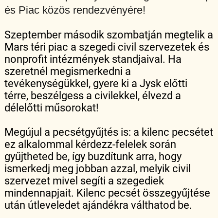
és Piac közös rendezvényére!
Szeptember második szombatján megtelik a
Mars téri piac a szegedi civil szervezetek és
nonprofit intézmények standjaival. Ha
szeretnél megismerkedni a
tevékenységükkel, gyere ki a Jysk előtti
térre, beszélgess a civilekkel, élvezd a
délelőtti műsorokat!
Megújul a pecsétgyűjtés is: a kilenc pecsétet
ez alkalommal kérdezz-felelek során
gyűjtheted be, így buzdítunk arra, hogy
ismerkedj meg jobban azzal, melyik civil
szervezet mivel segíti a szegediek
mindennapjait. Kilenc pecsét összegyűjtése
után útleveledet ajándékra válthatod be.