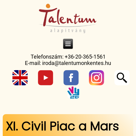
Telefonszám: +36-20-365-1561
E-mail:
iroda@talentumonkentes.hu
Jelenlegi hely
XI. Civil Piac a Mars