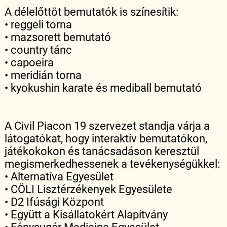
A délelőttöt bemutatók is színesítik:
• reggeli torna
• mazsorett bemutató
• country tánc
• capoeira
• meridián torna
• kyokushin karate és mediball bemutató
A Civil Piacon 19 szervezet standja várja a
látogatókat, hogy interaktív bemutatókon,
játékokokon és tanácsadáson keresztül
megismerkedhessenek a tevékenységükkel:
• Alternatíva Egyesület
• CÖLI Lisztérzékenyek Egyesülete
• D2 Ifúsági Központ
• Együtt a Kisállatokért Alapítvány