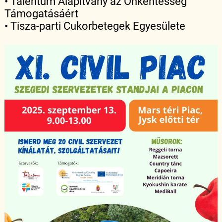
• Talentum Alapítvány az Önkéntesség
Támogatásáért
• Tisza-parti Cukorbetegek Egyesülete