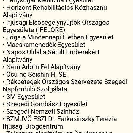
• Fénysugár Medicina Egyesület
• Horizont Rehabilitációs Közhasznú
Alapítvány
• Ifjúsági Elsősegélynyújtók Országos
Egyesülete (IFELORE)
• Jóga a Mindennapi Életben Egyesület
• Macskamenedék Egyesület
• Napos Oldal a Sérült Emberekért
Alapítvány
• Nem Adom Fel Alapítvány
• Osu-no Seishin H. SE.
• Rákbetegek Országos Szervezete Szegedi
Napforduló Szolgálata
• SM Egyesület
• Szegedi Gombász Egyesület
• Szegedi Nemzeti Színház
• SZMJVÖ ESZI Dr. Farkasinszky Terézia
Ifjúsági Drogcentrum