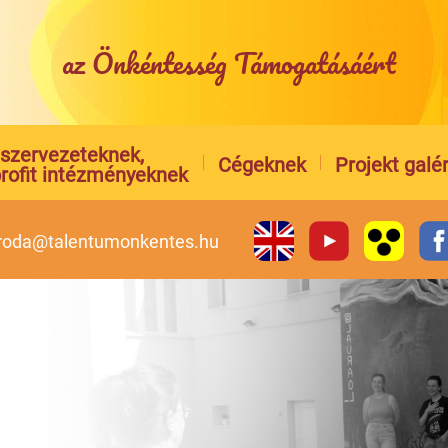
az Önkéntesség Támogatásáért
l szervezeteknek,
Cégeknek
Projekt galér
rofit intézményeknek
iroda@talentumonkentes.hu