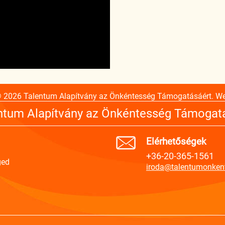
© 2026 Talentum Alapítvány az Önkéntesség Támogatásáért. W
ntum Alapítvány az Önkéntesség Támogat
Elérhetőségek
+36-20-365-1561
ged
iroda@talentumonken