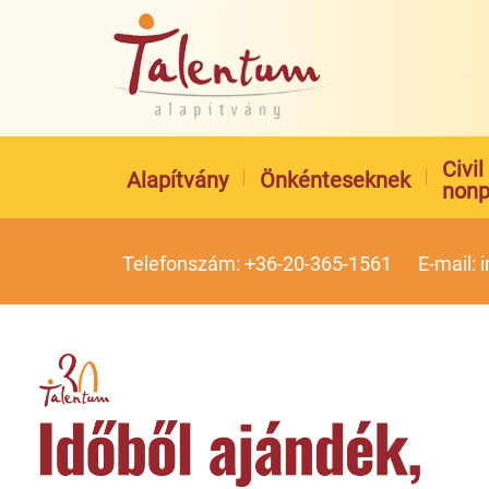
Civi
Alapítvány
Önkénteseknek
nonp
Telefonszám: +36-20-365-1561
E-mail: