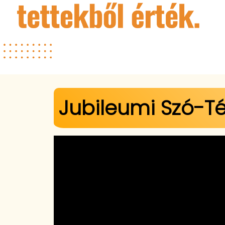
Jelenlegi hely
Jubileumi Szó-Tér