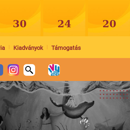
ia
Kiadványok
Támogatás