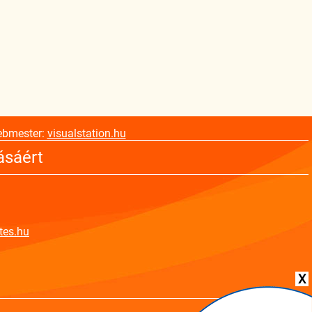
ebmester:
visualstation.hu
ásáért
tes.hu
X