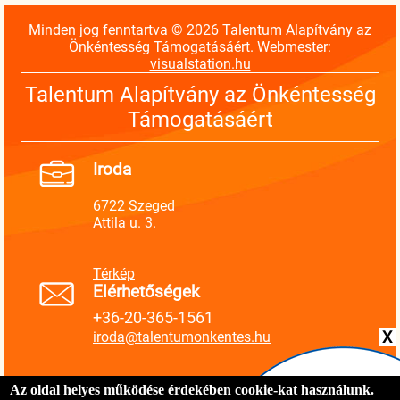
Minden jog fenntartva © 2026 Talentum Alapítvány az
Önkéntesség Támogatásáért. Webmester:
visualstation.hu
Talentum Alapítvány az Önkéntesség
Támogatásáért
Iroda
6722 Szeged
Attila u. 3.
Térkép
Elérhetőségek
+36-20-365-1561
X
iroda@talentumonkentes.hu
Az oldal helyes működése érdekében cookie-kat használunk.