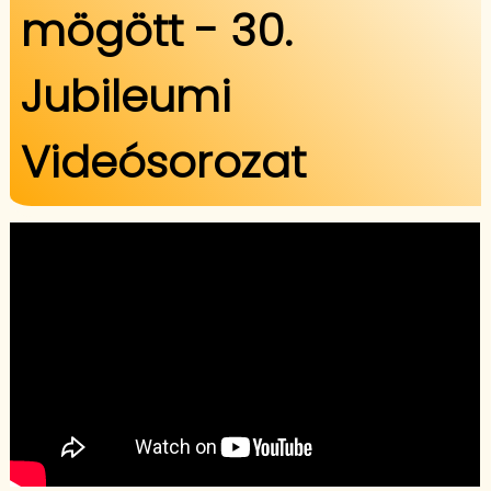
mögött - 30.
Jubileumi
Videósorozat