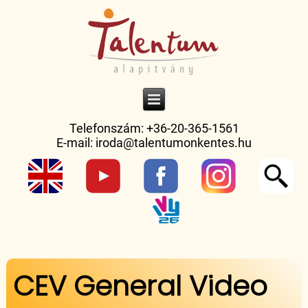
Telefonszám: +36-20-365-1561
E-mail:
iroda@talentumonkentes.hu
Jelenlegi hely
CEV General Video