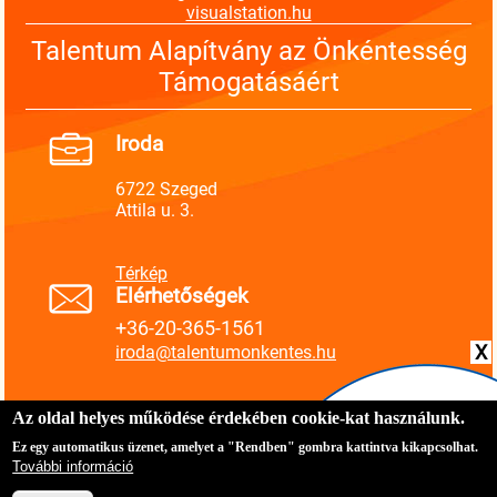
visualstation.hu
Talentum Alapítvány az Önkéntesség
Támogatásáért
Iroda
6722 Szeged
Attila u. 3.
Térkép
Elérhetőségek
+36-20-365-1561
X
iroda@talentumonkentes.hu
Az oldal helyes működése érdekében cookie-kat használunk.
Ez egy automatikus üzenet, amelyet a "Rendben" gombra kattintva kikapcsolhat.
Régi honlap
Adatvédelmi szabályzat
További információ
Süti nyilatkozat