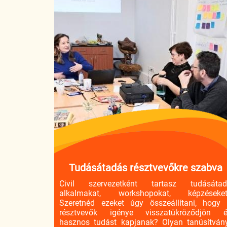
Tudásátadás résztvevőkre szabva
Civil szervezetként tartasz tudásáta
alkalmakat, workshopokat, képzéseket
Szeretnéd ezeket úgy összeállítani, hogy
résztvevők igénye visszatükröződjön 
hasznos tudást kapjanak? Olyan tanúsítván