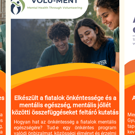
es
Elkészült a fiatalok önkéntessége és a
A
mentális egészség, mentális jóllét
közötti összefüggéseket feltáró kutatás
 a
Me
es
Gyu
Hogyan hat az önkéntesség a fiatalok mentális
g,
tap
egészségére? Tud-e egy önkéntes program
ia
kev
valódi önbizalmat, közösségi élményt és érzelmi