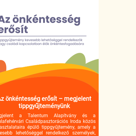
z önkéntesség erősít – megjelent
tippgyűjteményünk
gjelent a Talentum Alapítvány és a
lafehérvári Családpasztorációs Iroda közös
asztalataira épülő tippgyűjtemény, amely a
esebb lehetőséggel rendelkező személyek,