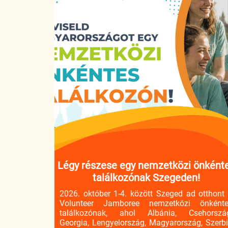
Légy részese egy nemzetközi önként
találkozónak Szegeden!
2026. október 1-4. között Szeged ad otthont
Volunteer Jamboree nemzetközi önként
találkozónak, ahol Albánia, Csehorszá
Georgia, Lengyelország, Magyarország, Szerb