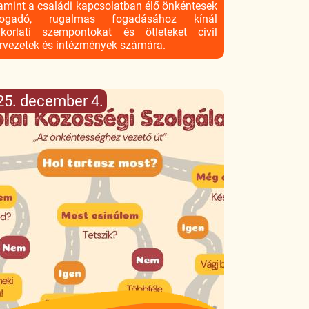
amint a családi kapcsolatban élő önkéntesek
fogadó, rugalmas fogadásához kínál
korlati szempontokat és ötleteket civil
rvezetek és intézmények számára.
25. december 4.