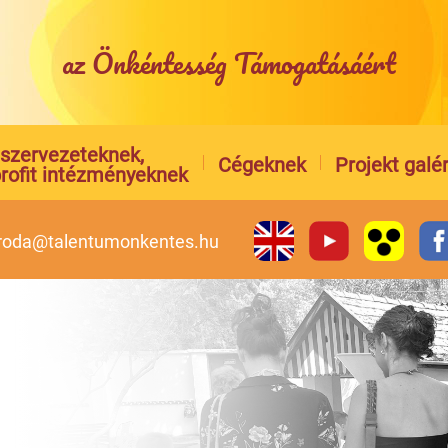
az Önkéntesség Támogatásáért
l szervezeteknek,
Cégeknek
Projekt galér
rofit intézményeknek
iroda@talentumonkentes.hu