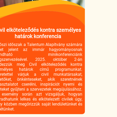
vil elköteleződés kontra személyes
határok konferencia
őszi időszak a Talentum Alapítvány számára
yet jelent az immár hagyományosnak
ondható minikonferenciánk
gszervezésével. 2025. október 2-án
ndezzük meg Civil elköteleződés kontra
emélyes határok című programunkat.
retettel várjuk a civil munkatársakat,
etőket, önkénteseket, akik szeretnének
asztalatot cserélni, inspirációt nyerni és
eteket gyűjteni a szervezetek megújulásához.
 esemény során azt vizsgáljuk, hogyan
adhatunk lelkes és elkötelezett civilek úgy,
y közben megőrizzük saját lendületünket és
létünket.