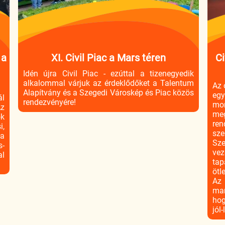
 a
XI. Civil Piac a Mars téren
Ci
Idén újra Civil Piac - ezúttal a tizenegyedik
alkalommal várjuk az érdeklődőket a Talentum
Az 
Alapítvány és a Szegedi Városkép és Piac közös
eg
ál
rendezvényére!
m
z
me
ok
re
i,
sz
ka
Sze
s-
vez
l
tap
ötl
Az
mar
hog
jól-