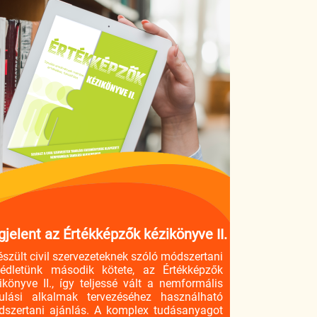
jelent az Értékképzők kézikönyve II.
észült civil szervezeteknek szóló módszertani
édletünk második kötete, az Értékképzők
ikönyve II., így teljessé vált a nemformális
ulási alkalmak tervezéséhez használható
szertani ajánlás. A komplex tudásanyagot