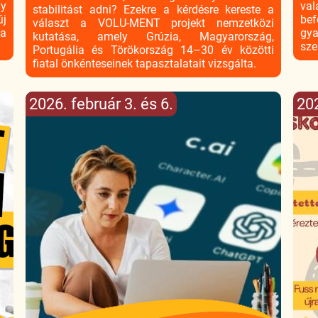
gy
val
stabilitást adni? Ezekre a kérdésre kereste a
új
be
választ a VOLU-MENT projekt nemzetközi
 a
gya
kutatása, amely Grúzia, Magyarország,
sze
Portugália és Törökország 14–30 év közötti
fiatal önkénteseinek tapasztalatait vizsgálta.
2026. február 3. és 6.
20