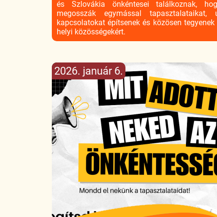
és Szlovákia önkéntesei találkoznak, ho
megosszák egymással tapasztalataikat, 
kapcsolatokat építsenek és közösen tegyenek
helyi közösségekért.
2026. január 6.