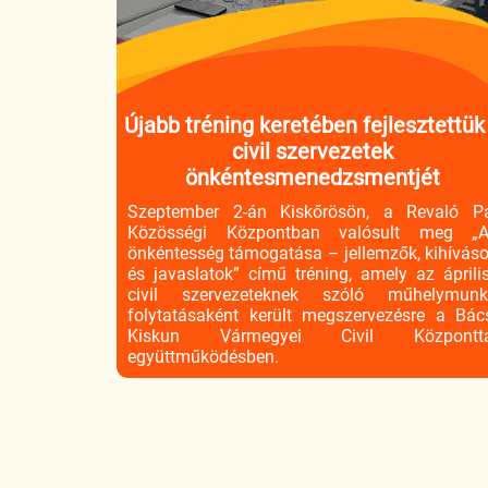
Újabb tréning keretében fejlesztettük
civil szervezetek
önkéntesmenedzsmentjét
Szeptember 2-án Kiskőrösön, a Revaló P
Közösségi Központban valósult meg „A
önkéntesség támogatása – jellemzők, kihívás
és javaslatok” című tréning, amely az április
civil szervezeteknek szóló műhelymun
folytatásaként került megszervezésre a Bác
Kiskun Vármegyei Civil Központta
együttműködésben.