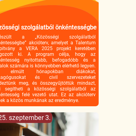
zösségi szolgálatból önkéntességbe
készült a „Közösségi szolgálatból
éntességbe” akcióterv, amelyet a Talentum
apítvány a VERA 2025 projekt keretében
lgozott ki. A program célja, hogy az
kéntesség nyitottabb, befogadóbb és a
talok számára is könnyebben elérhető legyen.
 elmúlt hónapokban diákokat,
dagógusokat és civil szervezeteket
deztünk meg, és összegyűjtöttük mindazt,
 segítheti a közösségi szolgálatból az
éntesség felé vezető utat. Ez az akcióterv
ek a közös munkának az eredménye.
25. szeptember 3.