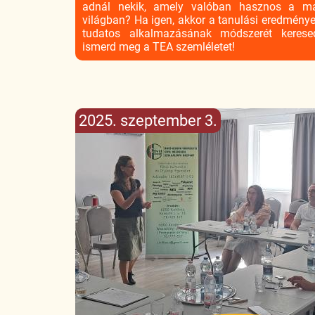
adnál nekik, amely valóban hasznos a m
világban? Ha igen, akkor a tanulási eredmény
tudatos alkalmazásának módszerét kerese
ismerd meg a TEA szemléletet!
2025. szeptember 3.