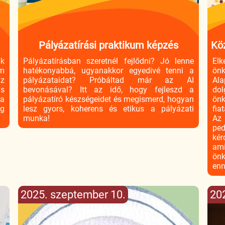
Pályázatírási praktikum képzés
Kö
ak
Pályázatírásban szeretnél fejlődni? Jó lenne
El
em
hatékonyabbá, ugyanakkor egyedivé tenni a
önk
az
pályázataidat? Próbáltad már az AI
Al
is
bevonásával? Itt az idő, hogy fejleszd a
do
 a
pályázatíró készségeidet és megismerd, hogyan
ön
g
lesz gyors, koherens és etikus a pályázati
fia
munka!
Az
pe
kér
ami
önk
enn
2025. szeptember 10.
20