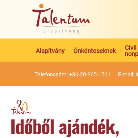
Civi
Alapítvány
Önkénteseknek
nonp
Telefonszám: +36-20-365-1561
E-mail: