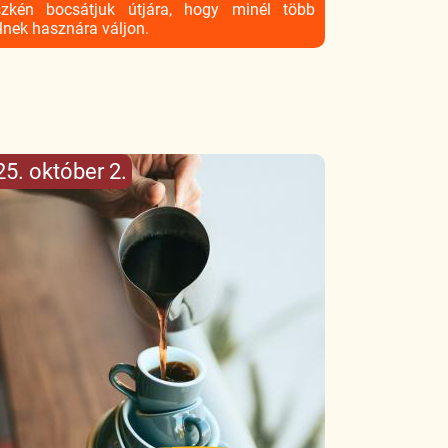
zkén bocsátjuk útjára, hogy minél több
ilnek hasznára váljon.
5. október 2.