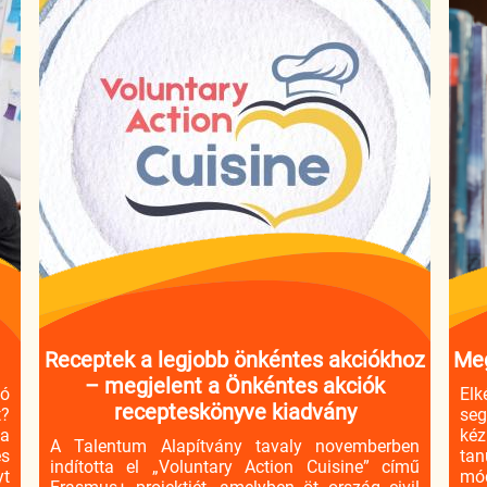
Receptek a legjobb önkéntes akciókhoz
Meg
– megjelent a Önkéntes akciók
dó
Elk
recepteskönyve kiadvány
?
seg
 a
kéz
A Talentum Alapítvány tavaly novemberben
és
tan
indította el „Voluntary Action Cuisine” című
yt
mód