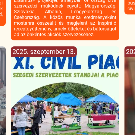
Erasmus+ projektjét, amelyben öt ország civil
ai
büs
szervezetei működnek együtt: Magyarország,
ek
civ
Szlovákia, Albánia, Lengyelország és
d,
Csehország. A közös munka eredményeként
mostanra összeállt és megjelent az inspiráló
receptgyűjtemény, amely ötleteket és bátorságot
ad az önkéntes akciók szervezéséhez.
2025. szeptember 13.
202