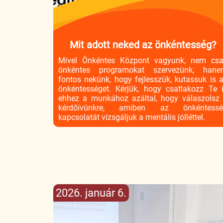
Mit adott neked az önkéntesség?
Mivel Önkéntes Központ vagyunk, nem cs
önkéntes programokat szervezünk, han
fontos nekünk, hogy fejlesszük, kutassuk is 
önkéntességet. Kérjük, hogy csatlakozz Te 
ehhez a munkához azáltal, hogy válaszolsz
kérdőívünkre, amiben az önkéntessé
kapcsolatát vizsgáljuk a mentális jólléttel.
2026. január 6.