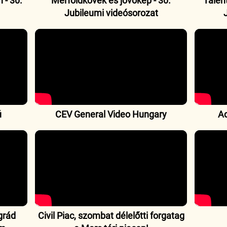
 - 30.
Mérföldkövek és jövőkép - 30.
Talen
Jubileumi videósorozat
ú
CEV General Video Hungary
Ad
grád
Civil Piac, szombat délelőtti forgatag