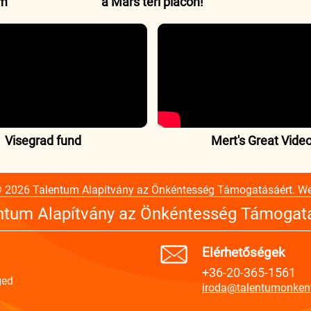
um
a Mars téri piacon!
Visegrad fund
Mert's Great Vide
© 2026 Talentum Alapítvány az Önkéntesség Támogatásáért. W
ntum Alapítvány az Önkéntesség Támogat
Elérhetőségek
+36-20-365-1561
ged
iroda@talentumonken