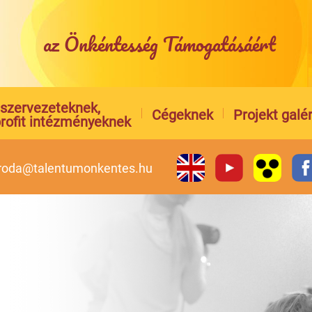
az Önkéntesség Támogatásáért
l szervezeteknek,
Cégeknek
Projekt galér
rofit intézményeknek
iroda@talentumonkentes.hu