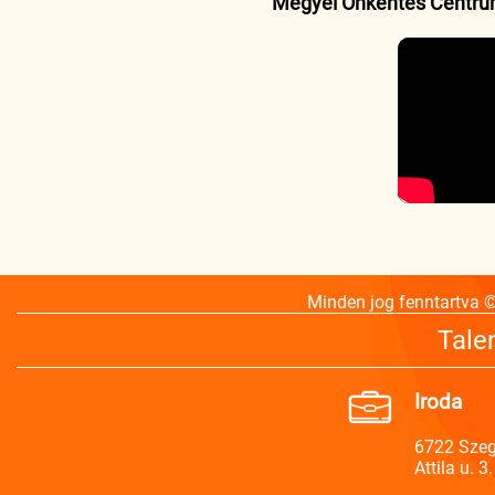
Megyei Önkéntes Centr
Minden jog fenntartva 
Tale
Iroda
6722 Sze
Attila u. 3.