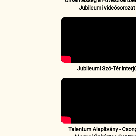
Önkéntesség a Füvészkertben
Jubileumi videósorozat
Jubileumi Szó-Tér interj
Talentum Alapítvány - Cson