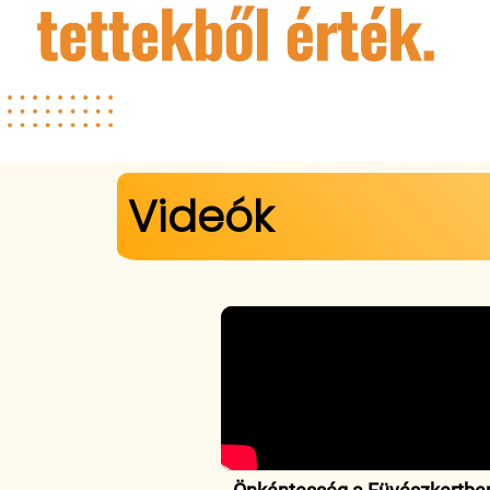
Videók
Jelenlegi hely