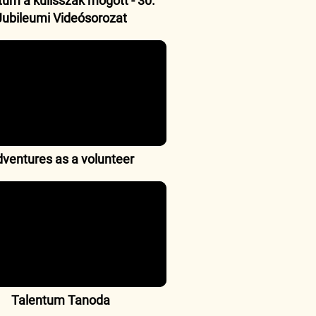
tum a kulisszák mögött - 30.
Jubileumi Videósorozat
ventures as a volunteer
Talentum Tanoda