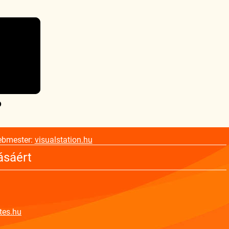
o
ebmester:
visualstation.hu
ásáért
tes.hu