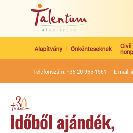
Civi
Alapítvány
Önkénteseknek
nonp
Telefonszám: +36-20-365-1561
E-mail: